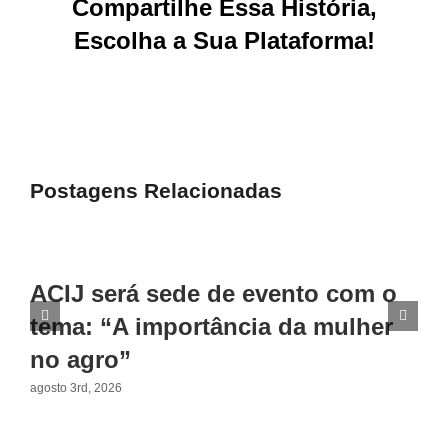
Compartilhe Essa História,
Escolha a Sua Plataforma!
Facebook
X
Reddit
LinkedIn
WhatsApp
Tumblr
Pinterest
Vk
E-
mail
Postagens Relacionadas
ACIJ será sede de evento com o
tema: “A importância da mulher
no agro”
agosto 3rd, 2026