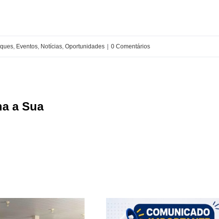
aques
,
Eventos
,
Notícias
,
Oportunidades
|
0 Comentários
ha a Sua
Facebook
X
Reddit
LinkedIn
WhatsApp
Tumblr
Pin