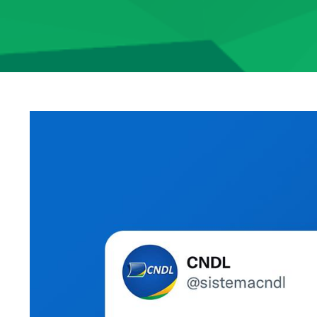
View
Larger
Image