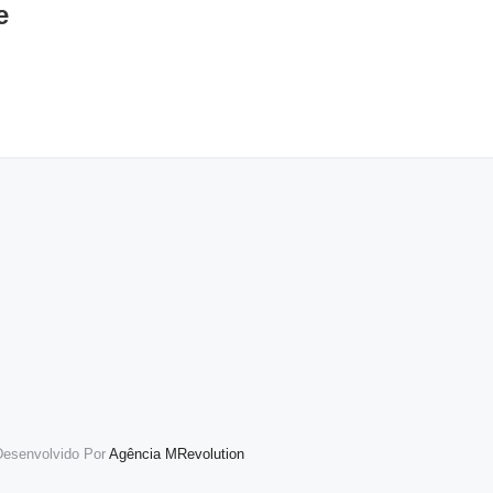
e
agosto 3rd, 2026
esenvolvido Por
Agência MRevolution