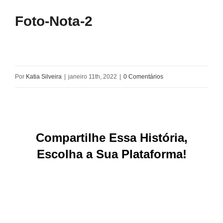
Foto-Nota-2
Por
Katia Silveira
|
janeiro 11th, 2022
|
0 Comentários
Compartilhe Essa História,
Escolha a Sua Plataforma!
Facebook
X
Reddit
LinkedIn
WhatsApp
Tumblr
Pinterest
Vk
E-
mail