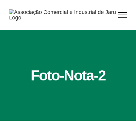
Ir
para
o
conteúdo
Foto-Nota-2