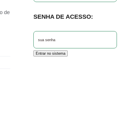
ão de
SENHA DE ACESSO:
Entrar no sistema
r
nterest
Vk
E-
mail