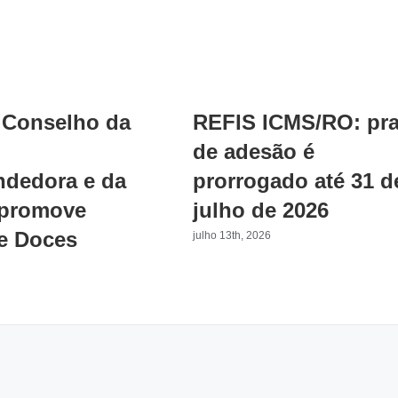
Conselho da
REFIS ICMS/RO: pr
de adesão é
dedora e da
prorrogado até 31 d
 promove
julho de 2026
e Doces
julho 13th, 2026