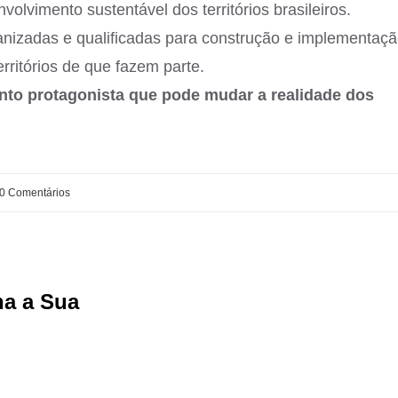
olvimento sustentável dos territórios brasileiros.
ganizadas e qualificadas para construção e implementaç
ritórios de que fazem parte.
nto protagonista que pode mudar a realidade dos
0 Comentários
ha a Sua
Facebook
X
Reddit
LinkedIn
WhatsApp
Tumbl
Pi