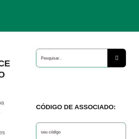
Buscar
CE
resultados
O
para:
pa
CÓDIGO DE ASSOCIADO:
o
es