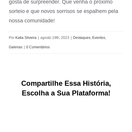
gosta de surpreender. Que venha o próximo
sorteio e que novos sorrisos se espalhem pela
nossa comunidade!
Por
Katia Silveira
|
agosto 19th, 2023
|
Destaques
,
Eventos
,
Galerias
|
0 Comentários
Compartilhe Essa História,
Escolha a Sua Plataforma!
Facebook
X
Reddit
LinkedIn
WhatsApp
Tumblr
Pinterest
Vk
E-
mail