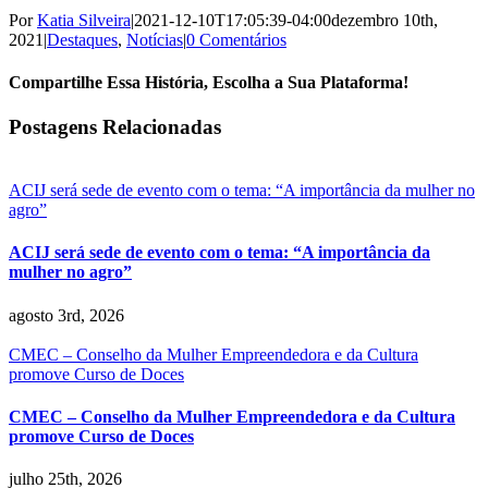
Por
Katia Silveira
|
2021-12-10T17:05:39-04:00
dezembro 10th,
2021
|
Destaques
,
Notícias
|
0 Comentários
Compartilhe Essa História, Escolha a Sua Plataforma!
Facebook
X
Reddit
LinkedIn
WhatsApp
Tumblr
Pinterest
Vk
E-
Postagens Relacionadas
mail
ACIJ será sede de evento com o tema: “A importância da mulher no
agro”
ACIJ será sede de evento com o tema: “A importância da
mulher no agro”
agosto 3rd, 2026
CMEC – Conselho da Mulher Empreendedora e da Cultura
promove Curso de Doces
CMEC – Conselho da Mulher Empreendedora e da Cultura
promove Curso de Doces
julho 25th, 2026