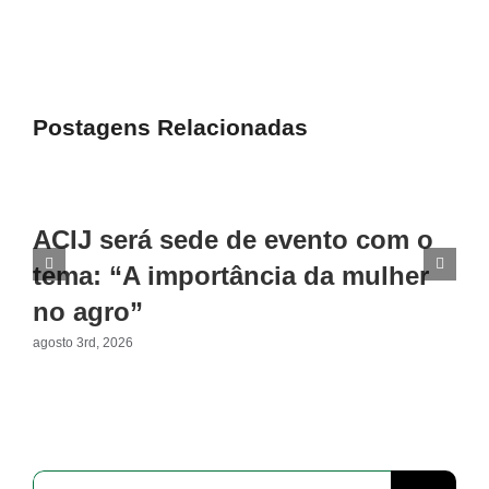
Facebook
X
Reddit
LinkedIn
WhatsApp
Tumblr
Pinterest
Vk
E-
mail
Postagens Relacionadas
ACIJ será sede de evento com o
tema: “A importância da mulher
no agro”
agosto 3rd, 2026
Buscar