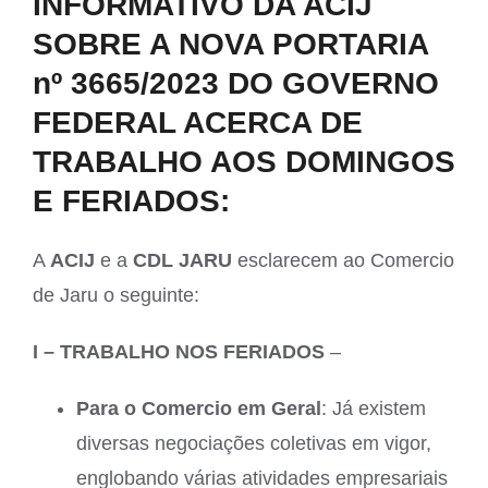
INFORMATIVO DA ACIJ
Larger
SOBRE A NOVA PORTARIA
Image
nº 3665/2023 DO GOVERNO
FEDERAL ACERCA DE
TRABALHO AOS DOMINGOS
E FERIADOS:
A
ACIJ
e a
CDL JARU
esclarecem ao Comercio
de Jaru o seguinte:
I – TRABALHO NOS FERIADOS
–
Para o Comercio em Geral
: Já existem
diversas negociações coletivas em vigor,
englobando várias atividades empresariais