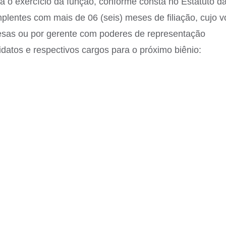
a o exercício da função, conforme consta no Estatuto d
lentes com mais de 06 (seis) meses de filiação, cujo v
esas ou por gerente com poderes de representação
atos e respectivos cargos para o próximo biênio:
TIVA