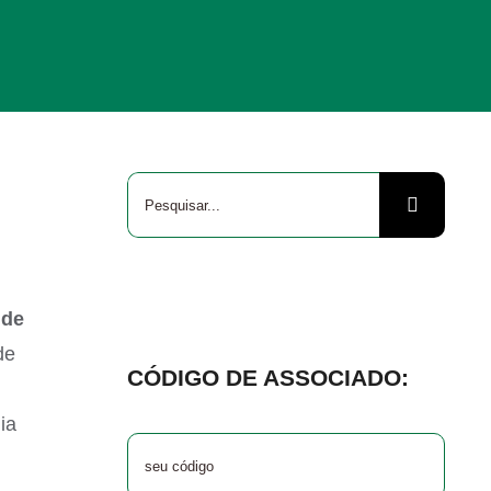
Buscar
resultados
para:
 de
de
CÓDIGO DE ASSOCIADO:
ia