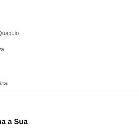
 Quaquio
va
ários
ha a Sua
Facebook
X
Reddit
LinkedIn
WhatsApp
Tumbl
Pi