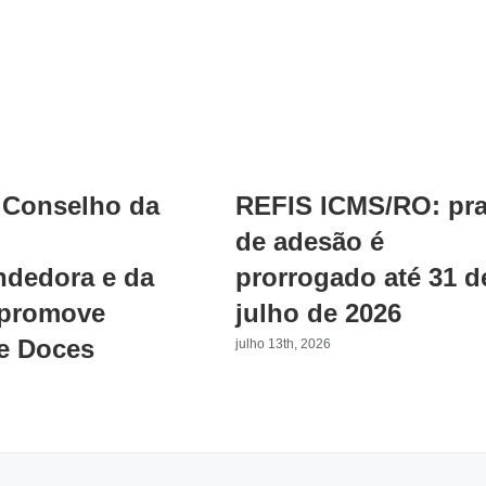
Conselho da
REFIS ICMS/RO: pr
de adesão é
dedora e da
prorrogado até 31 d
 promove
julho de 2026
e Doces
julho 13th, 2026