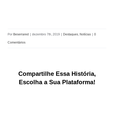
Por
Beserrared
|
dezembro 7th, 2019
|
Destaques
,
Notícias
|
0
Comentários
Compartilhe Essa História,
Escolha a Sua Plataforma!
Facebook
X
Reddit
LinkedIn
WhatsApp
Tumblr
Pinterest
Vk
E-
mail