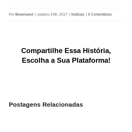
Por
Beserrared
|
outubro 24th, 2017
|
Notícias
|
0 Comentários
Compartilhe Essa História,
Escolha a Sua Plataforma!
Facebook
X
Reddit
LinkedIn
WhatsApp
Tumblr
Pinterest
Vk
E-
mail
Postagens Relacionadas