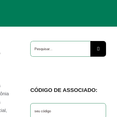
Buscar
O
resultados
para:
a
CÓDIGO DE ASSOCIADO:
ônia
s
ial,