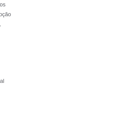
dos
moção
,
al