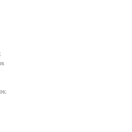
;
os
os;