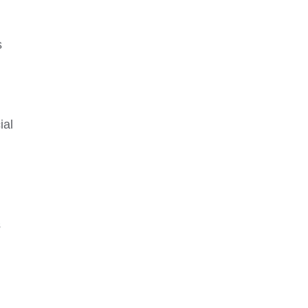
s
ial
s