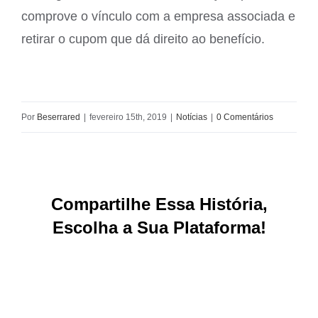
comprove o vínculo com a empresa associada e
retirar o cupom que dá direito ao benefício.
Por
Beserrared
|
fevereiro 15th, 2019
|
Notícias
|
0 Comentários
Compartilhe Essa História,
Escolha a Sua Plataforma!
Facebook
X
Reddit
LinkedIn
WhatsApp
Tumblr
Pinterest
Vk
E-
mail