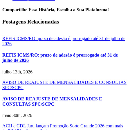
Compartilhe Essa História, Escolha a Sua Plataforma!
Facebook
X
Reddit
LinkedIn
WhatsApp
Tumblr
Pinterest
Vk
E-
Postagens Relacionadas
mail
REFIS ICMS/RO: prazo de adesão é prorrogado até 31 de julho de
2026
REFIS ICMS/RO: prazo de adesão é prorrogado até 31 de
julho de 2026
julho 13th, 2026
AVISO DE REAJUSTE DE MENSALIDADES E CONSULTAS
SPC/SCPC
AVISO DE REAJUSTE DE MENSALIDADES E
CONSULTAS SPC/SCPC
maio 30th, 2026
ACIJ e CDL Jaru lançam Promoção Sorte Grande 2026 com mais