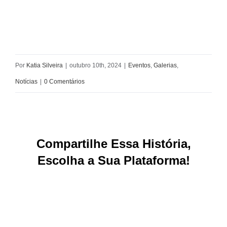
Por
Katia Silveira
|
outubro 10th, 2024
|
Eventos
,
Galerias
,
Notícias
|
0 Comentários
Compartilhe Essa História,
Escolha a Sua Plataforma!
Facebook
X
Reddit
LinkedIn
WhatsApp
Tumblr
Pinterest
Vk
E-
mail