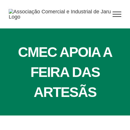
Ir
para
o
conteúdo
CMEC APOIA A
FEIRA DAS
ARTESÃS