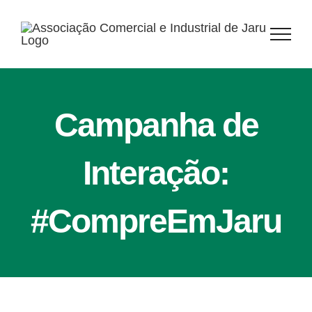
Ir
para
o
conteúdo
Campanha de
Interação:
#CompreEmJaru