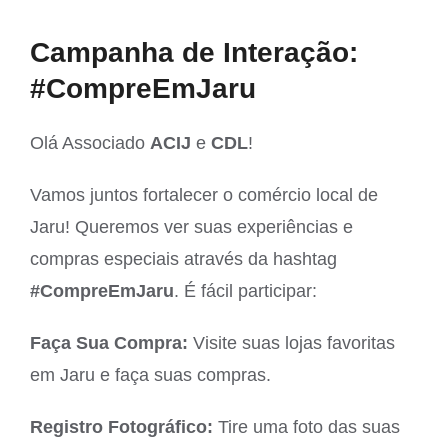
View
Campanha de Interação:
Larger
#CompreEmJaru
Image
Olá Associado
ACIJ
e
CDL
!
Vamos juntos fortalecer o comércio local de
Jaru! Queremos ver suas experiências e
compras especiais através da hashtag
#CompreEmJaru
. É fácil participar:
Faça Sua Compra:
Visite suas lojas favoritas
em Jaru e faça suas compras.
Registro Fotográfico:
Tire uma foto das suas