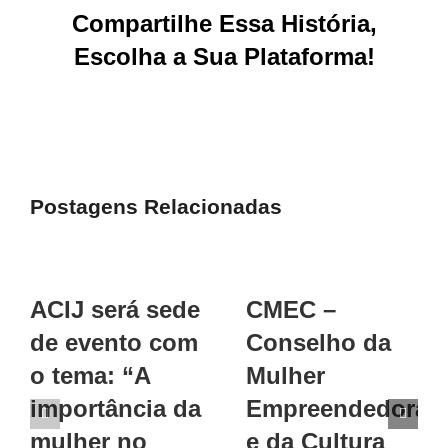
Compartilhe Essa História,
Escolha a Sua Plataforma!
Facebook
X
Reddit
LinkedIn
WhatsApp
Tumblr
Pinterest
Vk
E-
mail
Postagens Relacionadas
ACIJ será sede
CMEC –
de evento com
Conselho da
o tema: “A
Mulher
importância da
Empreendedora
mulher no
e da Cultura