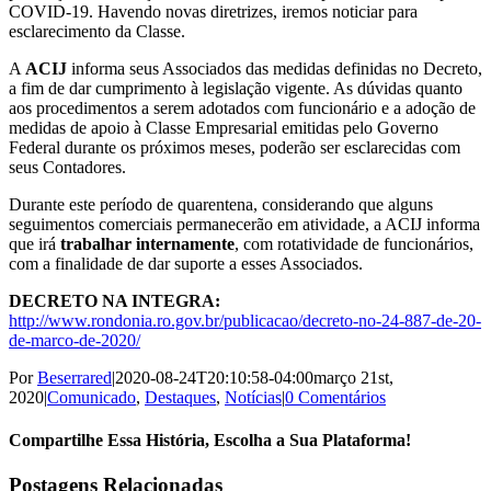
COVID-19. Havendo novas diretrizes, iremos noticiar para
esclarecimento da Classe.
A
ACIJ
informa seus Associados das medidas definidas no Decreto,
a fim de dar cumprimento à legislação vigente. As dúvidas quanto
aos procedimentos a serem adotados com funcionário e a adoção de
medidas de apoio à Classe Empresarial emitidas pelo Governo
Federal durante os próximos meses, poderão ser esclarecidas com
seus Contadores.
Durante este período de quarentena, considerando que alguns
seguimentos comerciais permanecerão em atividade, a ACIJ informa
que irá
trabalhar internamente
, com rotatividade de funcionários,
com a finalidade de dar suporte a esses Associados.
DECRETO NA INTEGRA:
http://www.rondonia.ro.gov.br/publicacao/decreto-no-24-887-de-20-
de-marco-de-2020/
Por
Beserrared
|
2020-08-24T20:10:58-04:00
março 21st,
2020
|
Comunicado
,
Destaques
,
Notícias
|
0 Comentários
Compartilhe Essa História, Escolha a Sua Plataforma!
Facebook
X
Reddit
LinkedIn
WhatsApp
Tumblr
Pinterest
Vk
E-
Postagens Relacionadas