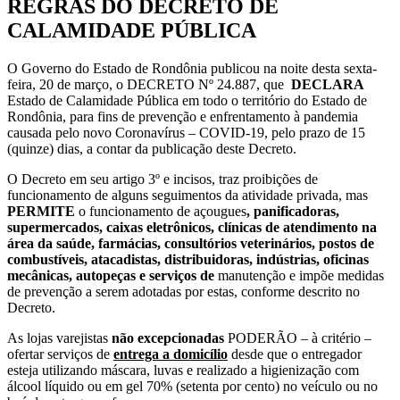
REGRAS DO DECRETO DE
CALAMIDADE PÚBLICA
O Governo do Estado de Rondônia publicou na noite desta sexta-
feira, 20 de março, o DECRETO Nº 24.887, que
DECLARA
Estado de Calamidade Pública em todo o território do Estado de
Rondônia, para fins de prevenção e enfrentamento à pandemia
causada pelo novo Coronavírus – COVID-19, pelo prazo de 15
(quinze) dias, a contar da publicação deste Decreto.
O Decreto em seu artigo 3º e incisos, traz proibições de
funcionamento de alguns seguimentos da atividade privada, mas
PERMITE
o funcionamento de açougues
, panificadoras,
supermercados, caixas eletrônicos, clínicas de atendimento na
área da saúde, farmácias, consultórios veterinários, postos de
combustíveis, atacadistas, distribuidoras, indústrias, oficinas
mecânicas, autopeças e serviços de
manutenção e impõe medidas
de prevenção a serem adotadas por estas, conforme descrito no
Decreto.
As lojas varejistas
não
excepcionadas
PODERÃO – à critério –
ofertar serviços de
entrega a domicílio
desde que o entregador
esteja utilizando máscara, luvas e realizado a higienização com
álcool líquido ou em gel 70% (setenta por cento) no veículo ou no