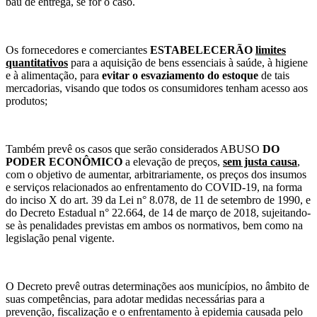
baú de entrega, se for o caso.
Os fornecedores e comerciantes
ESTABELECERÃO
limites
quantitativos
para a aquisição de bens essenciais à saúde, à higiene
e à alimentação, para
evitar o esvaziamento do estoque
de tais
mercadorias, visando que todos os consumidores tenham acesso aos
produtos;
Também prevê os casos que serão considerados ABUSO
DO
PODER ECONÔMICO
a elevação de preços,
sem justa causa
,
com o objetivo de aumentar, arbitrariamente, os preços dos insumos
e serviços relacionados ao enfrentamento do COVID-19, na forma
do inciso X do art. 39 da Lei n° 8.078, de 11 de setembro de 1990, e
do Decreto Estadual n° 22.664, de 14 de março de 2018, sujeitando-
se às penalidades previstas em ambos os normativos, bem como na
legislação penal vigente.
O Decreto prevê outras determinações aos municípios, no âmbito de
suas competências, para adotar medidas necessárias para a
prevenção, fiscalização e o enfrentamento à epidemia causada pelo