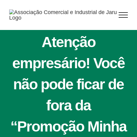
Ir
para
o
conteúdo
Atenção
empresário! Você
não pode ficar de
fora da
“Promoção Minha