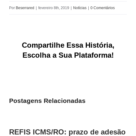
Por
Beserrared
|
fevereiro 8th, 2019
|
Notícias
|
0 Comentários
Compartilhe Essa História,
Escolha a Sua Plataforma!
Facebook
X
Reddit
LinkedIn
WhatsApp
Tumblr
Pinterest
Vk
E-
mail
Postagens Relacionadas
REFIS ICMS/RO: prazo de adesão