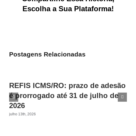
Escolha a Sua Plataforma!
Facebook
X
Reddit
LinkedIn
WhatsApp
Tumblr
Pinterest
Vk
E-
mail
Postagens Relacionadas
REFIS ICMS/RO: prazo de adesão
é prorrogado até 31 de julho de
2026
julho 13th, 2026