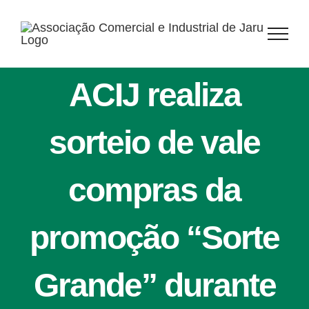
Ir
para
o
conteúdo
ACIJ realiza
sorteio de vale
compras da
promoção “Sorte
Grande” durante