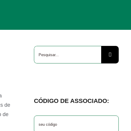
Buscar
resultados
para:
a
CÓDIGO DE ASSOCIADO:
ns de
o de