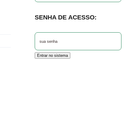
SENHA DE ACESSO:
Entrar no sistema
r
nterest
Vk
E-
mail