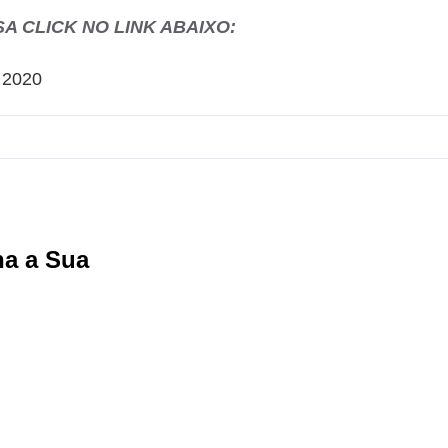
A CLICK NO LINK ABAIXO:
2020
ha a Sua
Facebook
X
Reddit
LinkedIn
WhatsApp
Tumbl
Pi