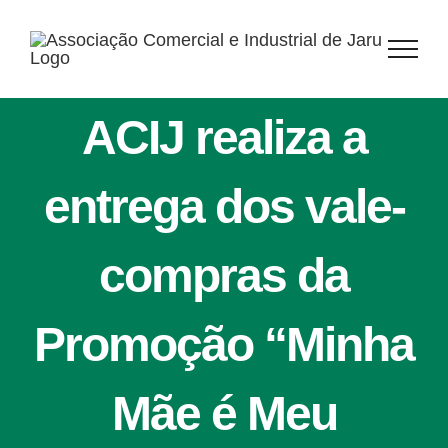
Ir
para
o
conteúdo
ACIJ realiza a
entrega dos vale-
compras da
Promoção “Minha
Mãe é Meu