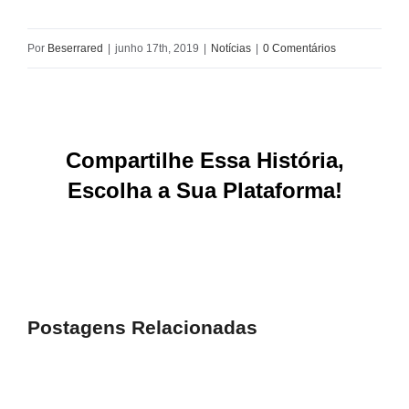
Por
Beserrared
|
junho 17th, 2019
|
Notícias
|
0 Comentários
Compartilhe Essa História,
Escolha a Sua Plataforma!
Facebook
X
Reddit
LinkedIn
WhatsApp
Tumblr
Pinterest
Vk
E-
mail
Postagens Relacionadas