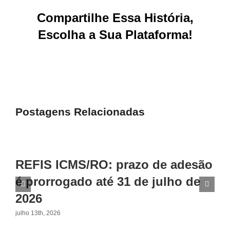
Compartilhe Essa História,
Escolha a Sua Plataforma!
Facebook
X
Reddit
LinkedIn
WhatsApp
Tumblr
Pinterest
Vk
E-
mail
Postagens Relacionadas
REFIS ICMS/RO: prazo de adesão
é prorrogado até 31 de julho de
2026
julho 13th, 2026