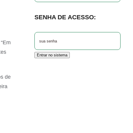
SENHA DE ACESSO:
. “Em
tes
Entrar no sistema
os de
ira