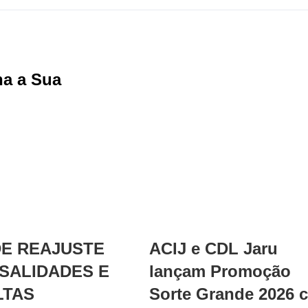
ha a Sua
Facebook
X
Reddit
LinkedIn
WhatsApp
Tumbl
Pi
DE REAJUSTE
ACIJ e CDL Jaru
SALIDADES E
lançam Promoção
LTAS
Sorte Grande 2026 