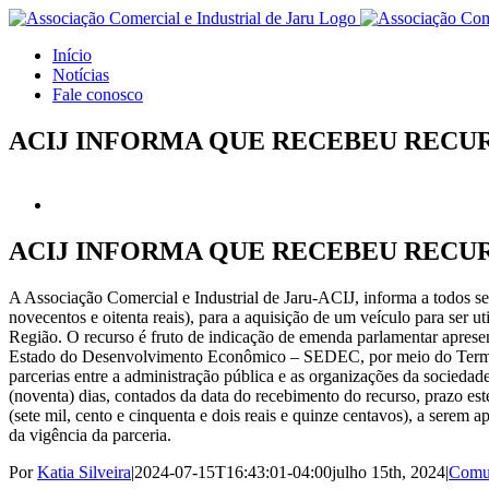
Ir
para
Início
o
Notícias
conteúdo
Fale conosco
ACIJ INFORMA QUE RECEBEU RECU
View
Larger
Image
ACIJ INFORMA QUE RECEBEU RECU
A Associação Comercial e Industrial de Jaru-ACIJ, informa a todos s
novecentos e oitenta reais), para a aquisição de um veículo para ser u
Região. O recurso é fruto de indicação de emenda parlamentar aprese
Estado do Desenvolvimento Econômico – SEDEC, por meio do Termo d
parcerias entre a administração pública e as organizações da sociedade 
(noventa) dias, contados da data do recebimento do recurso, prazo est
(sete mil, cento e cinquenta e dois reais e quinze centavos), a serem
da vigência da parceria.
Por
Katia Silveira
|
2024-07-15T16:43:01-04:00
julho 15th, 2024
|
Comu