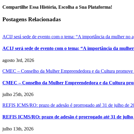
Compartilhe Essa História, Escolha a Sua Plataforma!
Facebook
X
Reddit
LinkedIn
WhatsApp
Tumblr
Pinterest
Vk
E-
Postagens Relacionadas
mail
ACIJ será sede de evento com o tema: “A importância da mulher no 
ACIJ será sede de evento com o tema: “A importância da mulher
agosto 3rd, 2026
CMEC – Conselho da Mulher Empreendedora e da Cultura promove
CMEC – Conselho da Mulher Empreendedora e da Cultura pro
julho 25th, 2026
REFIS ICMS/RO: prazo de adesão é prorrogado até 31 de julho de 2
REFIS ICMS/RO: prazo de adesão é prorrogado até 31 de julho
julho 13th, 2026