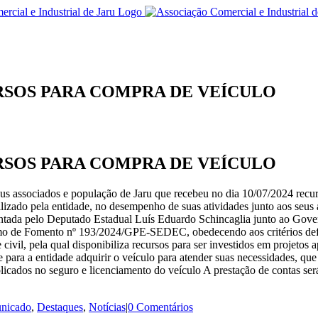
RSOS PARA COMPRA DE VEÍCULO
RSOS PARA COMPRA DE VEÍCULO
eus associados e população de Jaru que recebeu no dia 10/07/2024 recur
tilizado pela entidade, no desempenho de suas atividades junto aos seus
ntada pelo Deputado Estadual Luís Eduardo Schincaglia junto ao Gover
e Fomento nº 193/2024/GPE-SEDEC, obedecendo aos critérios definid
civil, pela qual disponibiliza recursos para ser investidos em projetos 
e para a entidade adquirir o veículo para atender suas necessidades, q
 aplicados no seguro e licenciamento do veículo A prestação de contas s
nicado
,
Destaques
,
Notícias
|
0 Comentários