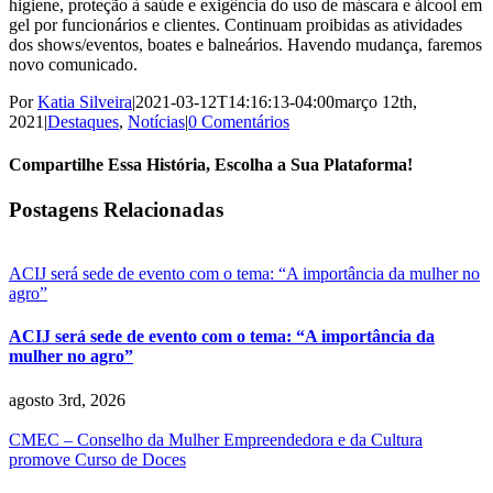
higiene, proteção à saúde e exigência do uso de máscara e álcool em
gel por funcionários e clientes. Continuam proibidas as atividades
dos shows/eventos, boates e balneários. Havendo mudança, faremos
novo comunicado.
Por
Katia Silveira
|
2021-03-12T14:16:13-04:00
março 12th,
2021
|
Destaques
,
Notícias
|
0 Comentários
Compartilhe Essa História, Escolha a Sua Plataforma!
Facebook
X
Reddit
LinkedIn
WhatsApp
Tumblr
Pinterest
Vk
E-
Postagens Relacionadas
mail
ACIJ será sede de evento com o tema: “A importância da mulher no
agro”
ACIJ será sede de evento com o tema: “A importância da
mulher no agro”
agosto 3rd, 2026
CMEC – Conselho da Mulher Empreendedora e da Cultura
promove Curso de Doces