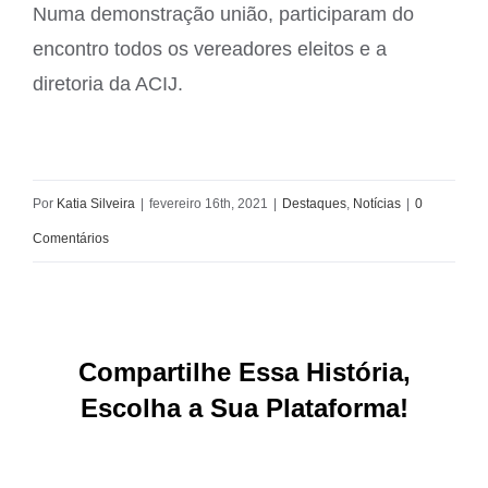
Numa demonstração união, participaram do
encontro todos os vereadores eleitos e a
diretoria da ACIJ.
Por
Katia Silveira
|
fevereiro 16th, 2021
|
Destaques
,
Notícias
|
0
Comentários
Compartilhe Essa História,
Escolha a Sua Plataforma!
Facebook
X
Reddit
LinkedIn
WhatsApp
Tumblr
Pinterest
Vk
E-
mail