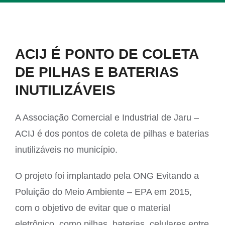
View
ACIJ É PONTO DE COLETA
Larger
DE PILHAS E BATERIAS
Image
INUTILIZÁVEIS
A Associação Comercial e Industrial de Jaru –
ACIJ é dos pontos de coleta de pilhas e baterias
inutilizáveis no município.
O projeto foi implantado pela ONG Evitando a
Poluição do Meio Ambiente – EPA em 2015,
com o objetivo de evitar que o material
eletrônico, como pilhas, baterias, celulares entre