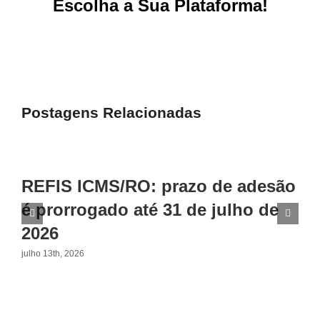
Escolha a Sua Plataforma!
Facebook
X
Reddit
LinkedIn
WhatsApp
Tumblr
Pinterest
Vk
E-
mail
Postagens Relacionadas
REFIS ICMS/RO: prazo de adesão
é prorrogado até 31 de julho de
2026
julho 13th, 2026