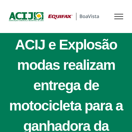
Ir
para
o
conteúdo
ACIJ e Explosão
modas realizam
entrega de
motocicleta para a
ganhadora da