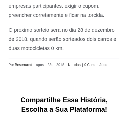
empresas participantes, exigir o cupom,
preencher corretamente e ficar na torcida.
O próximo sorteio será no dia 28 de dezembro
de 2018, quando serão sorteados dois carros e
duas motocicletas 0 km.
Por
Beserrared
|
agosto 23rd, 2018
|
Notícias
|
0 Comentários
Compartilhe Essa História,
Escolha a Sua Plataforma!
Facebook
X
Reddit
LinkedIn
WhatsApp
Tumblr
Pinterest
Vk
E-
mail