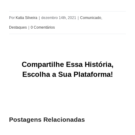
Por
Katia Silveira
|
dezembro 14th, 2021
|
Comunicado
,
Destaques
|
0 Comentários
Compartilhe Essa História,
Escolha a Sua Plataforma!
Facebook
X
Reddit
LinkedIn
WhatsApp
Tumblr
Pinterest
Vk
E-
mail
Postagens Relacionadas