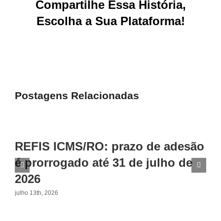
Compartilhe Essa História,
Escolha a Sua Plataforma!
Facebook
X
Reddit
LinkedIn
WhatsApp
Tumblr
Pinterest
Vk
E-
mail
Postagens Relacionadas
REFIS ICMS/RO: prazo de adesão
é prorrogado até 31 de julho de
2026
julho 13th, 2026