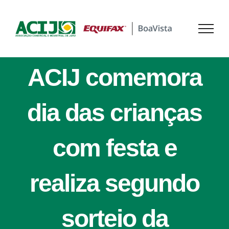
Ir
para
o
conteúdo
ACIJ comemora
dia das crianças
com festa e
realiza segundo
sorteio da