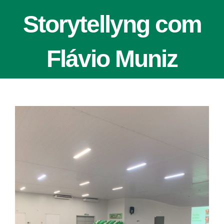
Storytellyng com
Flávio Muniz
View
Larger
Image