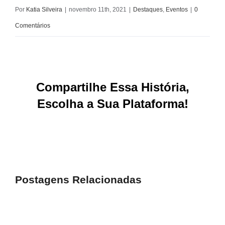
Por
Katia Silveira
|
novembro 11th, 2021
|
Destaques
,
Eventos
|
0
Comentários
Compartilhe Essa História,
Escolha a Sua Plataforma!
Facebook
X
Reddit
LinkedIn
WhatsApp
Tumblr
Pinterest
Vk
E-
mail
Postagens Relacionadas