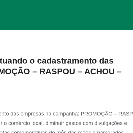
fetuando o cadastramento das
OMOÇÃO – RASPOU – ACHOU –
tramento das empresas na campanha: PROMOÇÃO – RAS
 comércio local, diminuir gastos com divulgações e
datas comemorativas do mês das mães e namorados.