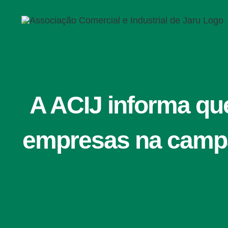
Ir
para
o
conteúdo
A ACIJ informa qu
empresas na cam