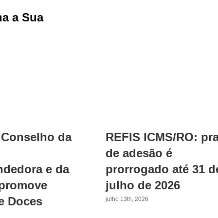
ha a Sua
Facebook
X
Reddit
LinkedIn
WhatsApp
Tumbl
Pi
Conselho da
REFIS ICMS/RO: pr
de adesão é
dedora e da
prorrogado até 31 d
 promove
julho de 2026
e Doces
julho 13th, 2026