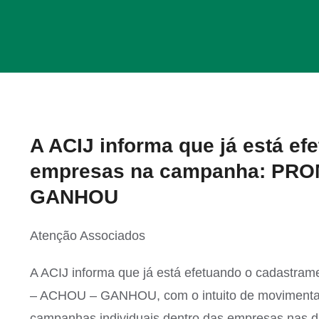
View
A ACIJ informa que já está e
Larger
empresas na campanha: PR
Image
GANHOU
Atenção Associados
A ACIJ informa que já está efetuando o cadas
– ACHOU – GANHOU, com o intuito de movimentar o
campanhas individuais dentro das empresas nas 