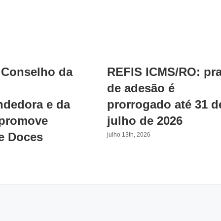
BINGÃO
DAS
MÃES
2026
Conselho da
REFIS ICMS/RO: pr
de adesão é
dedora e da
prorrogado até 31 d
 promove
julho de 2026
e Doces
julho 13th, 2026