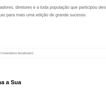
ores, diretores e a toda população que participou des
buiu para mais uma edição de grande sucesso.
em
Comentários desativados
ACIJ
REALIZA
ENTREGA
ha a Sua
Facebook
X
Reddit
LinkedIn
WhatsApp
Tumbl
Pi
OFICIAL
DA
PREMIAÇÃO
DO