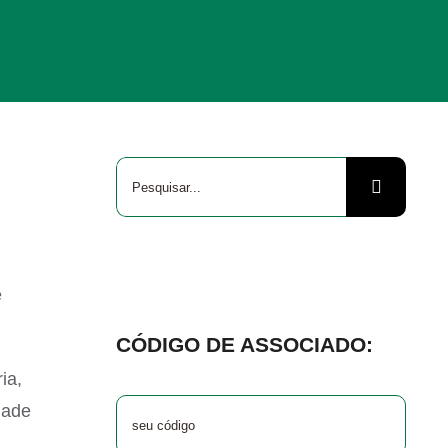
Buscar
resultados
para:
e
CÓDIGO DE ASSOCIADO:
ia,
dade